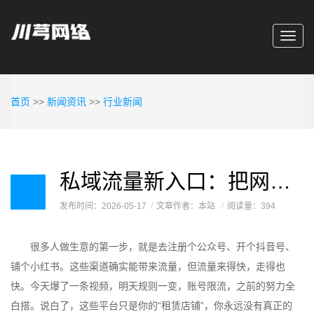
Toggl
navig
首页
>>
新闻资讯
>>
行业新闻
私域流量新入口：把网站建成“数字总部”，而不是电子传单
发布时间：2026-05-17
文章作者：本站
阅读量：394
很多人做生意的第一步，就是去注册个公众号、开个抖音号、
铺个小红书。这些渠道确实能带来流量，但流量来得快，走得也
快。今天爆了一条视频，明天规则一变，账号限流，之前的努力全
白搭。说白了，这些平台只是你的“租赁店铺”，你永远没有真正的