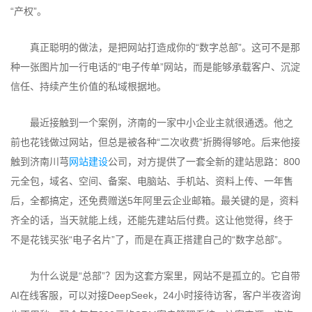
“产权”。
真正聪明的做法，是把网站打造成你的“数字总部”。这可不是那
种一张图片加一行电话的“电子传单”网站，而是能够承载客户、沉淀
信任、持续产生价值的私域根据地。
最近接触到一个案例，济南的一家中小企业主就很通透。他之
前也花钱做过网站，但总是被各种“二次收费”折腾得够呛。后来他接
触到济南川芎
网站建设
公司，对方提供了一套全新的建站思路：800
元全包，域名、空间、备案、电脑站、手机站、资料上传、一年售
后，全都搞定，还免费赠送5年阿里云企业邮箱。最关键的是，资料
齐全的话，当天就能上线，还能先建站后付费。这让他觉得，终于
不是花钱买张“电子名片”了，而是在真正搭建自己的“数字总部”。
为什么说是“总部”？因为这套方案里，网站不是孤立的。它自带
AI在线客服，可以对接DeepSeek，24小时接待访客，客户半夜咨询