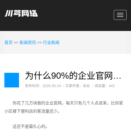
Toggl
navig
首页
>>
新闻资讯
>>
行业新闻
为什么90%的企业官网都在白白烧钱？这篇只说1个原因，但能帮你省下5万
发布时间：2026-05-24
文章作者：本站
阅读量：442
你花了几万块做的企业官网，每天只有几个人点进来，比你家
小区楼下便利店的客流量还少。
这还不是最扎心的。