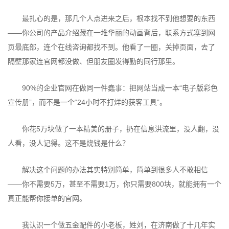
最扎心的是，那几个人点进来之后，根本找不到他想要的东西
——你公司的产品介绍藏在一堆华丽的动画背后，联系方式塞到网
页最底部，连个在线咨询都找不到。他看了一圈，关掉页面，去了
隔壁那家连官网都没做、但朋友圈发得勤的同行那里。
90%的企业官网在做同一件蠢事：把网站当成一本“电子版彩色
宣传册”，而不是一个“24小时不打烊的获客工具”。
你花5万块做了一本精美的册子，扔在信息洪流里，没人翻，没
人看，没人记得。这不是烧钱是什么？
解决这个问题的办法其实特别简单，简单到很多人不敢相信
——你不需要5万，甚至不需要1万，你只需要800块，就能拥有一个
真正能帮你接单的官网。
我认识一个做五金配件的小老板，姓刘，在济南做了十几年实