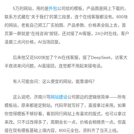
5万的网站，用的是
外包
公司给的模板，产品图是网上下载的，
联系方式藏在“关于我们”的第三段里，连个在线客服都没有。800块
的网站，老板自己把工厂实拍图、产品参数、价格表全贴上去，首
页第一屏就是“在线咨询”按钮，还对接了AI客服，24小时在线，客户
凌晨三点问价格，AI当场回复。
后来他又花500块加了个AI在线客服，接了DeepSeek，访客大
半夜进来问问题，AI直接回，连觉都不用起来接电话。
有人可能会问：这么便宜的网站，能靠谱吗？
这么说吧，济南川芎
网站建设
公司那边的逻辑很简单——所有
模板站，原来都是定制站。代码早就写好了，直接拿过来用。如果
你觉得模板不够好看，看到同行网站上有喜欢的版式，也可以拿过
来改。只不过改得多了，周期会长一点，价格会稍微贵一点。但直
接在现有模板基础上填内容，800元全包，资料齐了当天上线。