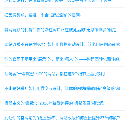
你的网站打开速度每慢1秒，就等于给竞争对手送走一个客户
把品牌势能，装进一个会“自动巡航”的官网。
官网沉默的代价：你的潜在客户正在被竞品的“无摩擦体验”偷走
网站改版不只是“换皮”：如何用数据驱动设计，让老用户回心转意
你的官网不是用来“展示”的，是来“筛人”的——构建高转化漏斗的3个暗黑细节
让访客“一看就想下单”的网站，都在这3个细节上赢了对手
不止是好看！如何用微交互设计，让你的网站瞬间拥有“高级感”和“灵魂”
极简主义的“反叛”：2026年最受追捧的“极繁质感”视觉风
别让你的官网沦为“线上墓碑”：网站改版如何直接提升27%的客户询盘率