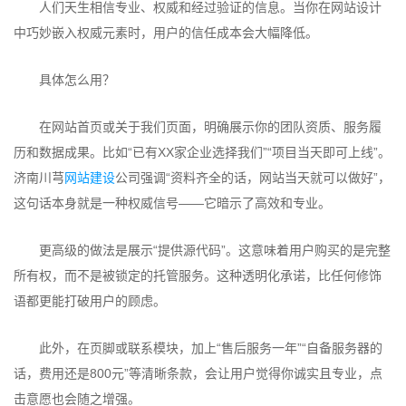
人们天生相信专业、权威和经过验证的信息。当你在网站设计
中巧妙嵌入权威元素时，用户的信任成本会大幅降低。
具体怎么用？
在网站首页或关于我们页面，明确展示你的团队资质、服务履
历和数据成果。比如“已有XX家企业选择我们”“项目当天即可上线”。
济南川芎
网站建设
公司强调“资料齐全的话，网站当天就可以做好”，
这句话本身就是一种权威信号——它暗示了高效和专业。
更高级的做法是展示“提供源代码”。这意味着用户购买的是完整
所有权，而不是被锁定的托管服务。这种透明化承诺，比任何修饰
语都更能打破用户的顾虑。
此外，在页脚或联系模块，加上“售后服务一年”“自备服务器的
话，费用还是800元”等清晰条款，会让用户觉得你诚实且专业，点
击意愿也会随之增强。