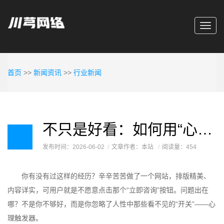
Toggl
navig
首页
>>
新闻资讯
>>
行业新闻
不只是好看：如何用“心理触发器”设计一个让用户忍不住点击的网站？
发布时间：2026-06-02
文章作者：本站
阅读量：454
你有没有过这样的经历？辛辛苦苦做了一个网站，排版精美、
内容详实，可用户就是不愿意点击那个“立即咨询”按钮。问题出在
哪？不是你不够好，而是你忽略了人性中那些看不见的“开关”——心
理触发器。