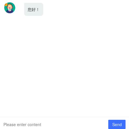
行业新闻
网站优化
地址：山东省济南市高新区舜华路街道舜风路128号麓橙中心 / 邮箱：
admin@chuanxiong.net / 电话：13165311252
Copyright © 2026
鲁ICP备11032800号-3
鲁公网安备37010502001653号
XML地图
友情链接：
川芎网络在线工具箱
DeepSeek 聊天工具 (本地知识库版)
一键抓取
网页图片工具
CRM客户管理系统
AI在线客服
网站建设