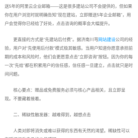
送5年的阿里云企业邮箱——这是很多建站公司不会提供的，但如果
你在用户浏览时就明确告知“现在建站，立即赠送5年企业邮箱”，用
户会觉得你已经给了好处，点击咨询的概率会大幅提升。
更直接的方式是“先建站后付费”。据济南川芎
网站建设
公司的经
验，用户对“先使用后付款”模式极其敏感。当用户知道你愿意承担前
期的成本和风险时，他们会更愿意点击“立即咨询”按钮。因为你的每
一次“先给”都在积累用户的信任感，信任感一旦建立，点击就只是时
间问题。
核心要点：赠品或免费服务必须与核心产品相关，且立即呈
现。不要藏着掖着。
二、稀缺性触发器：越难得到，越想点击
人类对即将消失或难以获得的东西有天然的渴望。稀缺性可以