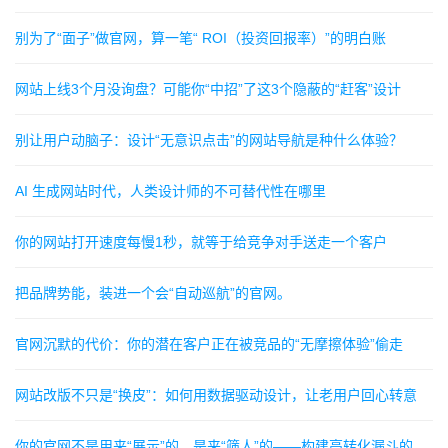
别为了“面子”做官网，算一笔“ ROI（投资回报率）”的明白账
网站上线3个月没询盘？可能你“中招”了这3个隐蔽的“赶客”设计
别让用户动脑子：设计“无意识点击”的网站导航是种什么体验？
AI 生成网站时代，人类设计师的不可替代性在哪里
你的网站打开速度每慢1秒，就等于给竞争对手送走一个客户
把品牌势能，装进一个会“自动巡航”的官网。
官网沉默的代价：你的潜在客户正在被竞品的“无摩擦体验”偷走
网站改版不只是“换皮”：如何用数据驱动设计，让老用户回心转意
你的官网不是用来“展示”的，是来“筛人”的——构建高转化漏斗的3个暗黑细节