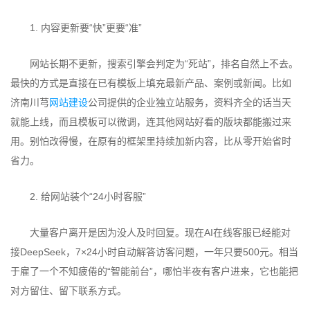
1. 内容更新要“快”更要“准”
网站长期不更新，搜索引擎会判定为“死站”，排名自然上不去。
最快的方式是直接在已有模板上填充最新产品、案例或新闻。比如
济南川芎
网站建设
公司提供的企业独立站服务，资料齐全的话当天
就能上线，而且模板可以微调，连其他网站好看的版块都能搬过来
用。别怕改得慢，在原有的框架里持续加新内容，比从零开始省时
省力。
2. 给网站装个“24小时客服”
大量客户离开是因为没人及时回复。现在AI在线客服已经能对
接DeepSeek，7×24小时自动解答访客问题，一年只要500元。相当
于雇了一个不知疲倦的“智能前台”，哪怕半夜有客户进来，它也能把
对方留住、留下联系方式。