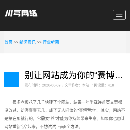
Toggl
navig
首页
>>
新闻资讯
>>
行业新闻
别让网站成为你的“赛博荒地”：5个方法，让它重获生机
发布时间：2026-06-09
文章作者：本站
阅读量：418
很多老板花了几千块建了个网站，结果一年半载连首页文案都
没改过，访客寥寥无几，成了无人问津的“赛博荒地”。其实，网站不
是摆在那就行的，它需要“养”才能为你持续带来生意。如果你也想让
网站重新“活”起来，不妨试试下面5个方法。