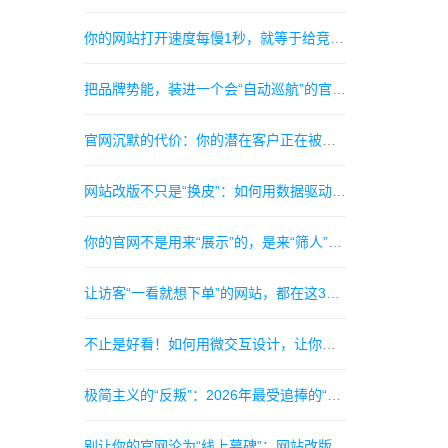
你的网站打开速度每慢1秒，就等于给竞争对手送走一个客户
把品牌势能，装进一个会“自动巡航”的官网。
官网沉默的代价：你的潜在客户正在被竞品的“无摩擦体验”偷走
网站改版不只是“换皮”：如何用数据驱动设计，让老用户回心转意
你的官网不是用来“展示”的，是来“筛人”的——构建高转化漏斗的3个暗黑细节
让访客“一看就想下单”的网站，都在这3个细节上赢了对手
不止是好看！如何用微交互设计，让你的网站瞬间拥有“高级感”和“灵魂”
极简主义的“反叛”：2026年最受追捧的“极繁质感”视觉风
别让你的官网沦为“线上墓碑”：网站改版如何直接提升27%的客户询盘率