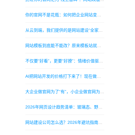
你的官网不是花瓶：如何把企业网站变成“24小时不睡觉的金牌销售”？
从云到端，我们提供的是网站建设“全家桶”解决方案
网站模板到底能不能改？原来模板站就是现成的定制站！
不仅要“好看”，更要“好撩”：情绪价值驱动的网页设计新趋势
AI把网站开发的价格打下来了！现在做个官网只要一顿火锅钱？
大企业做官网为了“有”，小企业做官网为了“活”——你呢？
2026年网页设计趋势清单：玻璃态、野蛮主义和超个性插画
网站建设公司怎么选？2026年避坑指南：12万家服务商中只有5%靠谱