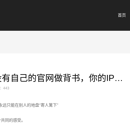
首页
私域流量2.0时代：没有自己的官网做背书，你的IP永远只能在别人的地盘“寄人篱下”
：443
永远只能在别人的地盘“寄人篱下”
个共同的感受。