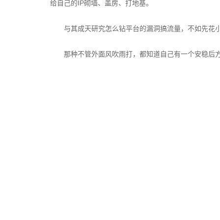
给自己的IP砌墙、盖房、打地基。
与其成天研究怎么钻平台的漏洞搞流量，不如先花小
那种不管外面风吹雨打，都知道自己有一个安稳后方