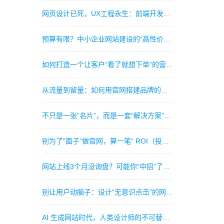
网页设计已死，UX工程永生：前端开发者的下一个10年在哪里？
预算有限？中小企业网站建设的“高性价比”实操指南
如何打造一个让客户“看了就想下单”的营销型网站？
从流量到留量：如何用官网搭建品牌的自主权护城河？
不只是一张“名片”，而是一套“解决方案”：挖掘官网的长期主义价值
别为了“面子”做官网，算一笔“ ROI（投资回报率）”的明白账
网站上线3个月没询盘？可能你“中招”了这3个隐蔽的“赶客”设计
别让用户动脑子：设计“无意识点击”的网站导航是种什么体验？
AI 生成网站时代，人类设计师的不可替代性在哪里