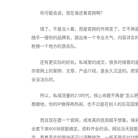
你可能会说，现在谁还看官网啊？
错了。不是没人看，而是官网的作用变了。它不再是单
随手一搜你的品牌名，跳出来一个专业大气、内容详实
枪换一个地方的游击队。
还有更实际的好处。私域里的成交，很多时候靠的是
你官网上的案例、文章、产品介绍，是永久沉淀的。把
全没法比的。
所以，私域流量的2.0时代，核心命题不再是“怎么把
根据地，你的IP做得再热闹，也不过是在别人的后花园
而且现在建一个官网，成本真的低到超乎想象。域名
全套下来800块就能搞定。资料齐全的话，网站当天就
定，看着喜欢的版块还可以调整修改。一般不带支付功能