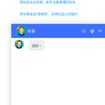
网站安全必修课：新手也能看懂的防攻击与数据备份策略
把访客变成“陪审团”：利用社会认同提升网站转化率的隐秘策略
当所有网站都长得像“双胞胎”时，你的品牌如何靠“反AI设计”杀出重围？
分类目录
公司新闻
行业新闻
网站优化