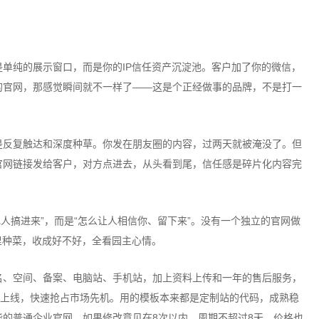
纯的展示窗口，而是你的IP信任资产沉淀池。客户加了你的微信，
的官网，那感觉瞬间就不一样了——这是个正经做事的品牌，不是打一
反复触达和深度种草。你发在朋友圈的内容，过两天就被淹没了。但
官网链接发给客户，对方点进去，从头看到尾，信任感是碎片化内容完
人搞进来”，而是“怎么让人相信你、留下来”。没有一个独立的官网做
里种菜，收成好不好，全看园主心情。
、空间、备案、电脑站、手机站，加上资料上传和一年的售后服务，
能上线，快速抢占市场先机。用的模板本来都是定制站的代码，成熟稳
的普通企业官网，如果修改意见在8次以内、周期不超过8天，价格也