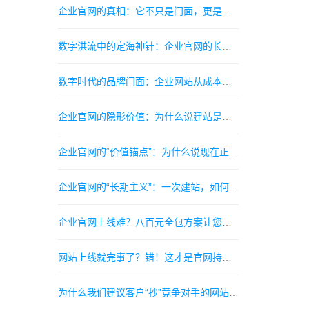
企业官网的真相：它不只是门面，更是你24小时跑业务的超级销售指南
数字洪流中的定海神针：企业官网的长期主义指南
数字时代的品牌门面：企业网站从成本中心到价值引擎的蜕变指南
企业官网的隐形价值：为什么说建站是企业数字化转型的第一张名片指南
企业官网的“价值锚点”：为什么说现在正是建站的最佳时机指南
企业官网的“长期主义”：一次建站，如何成为品牌持续增值的数字资产指南
企业官网上线难？八百元全包方案让您当天抢占市场先机指南
网站上线就完事了？错！这才是官网持续产生询盘的真正开始
为什么我们建议客户“抄”竞争对手的网站？此“抄”非彼“抄”