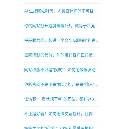
AI 生成网站时代，人类设计师的不可替代性在哪里
你的网站打开速度每慢1秒，就等于给竞争对手送走一个客户
把品牌势能，装进一个会“自动巡航”的官网。
官网沉默的代价：你的潜在客户正在被竞品的“无摩擦体验”偷走
网站改版不只是“换皮”：如何用数据驱动设计，让老用户回心转意
你的官网不是用来“展示”的，是来“筛人”的——构建高转化漏斗的3个暗黑细节
让访客“一看就想下单”的网站，都在这3个细节上赢了对手
不止是好看！如何用微交互设计，让你的网站瞬间拥有“高级感”和“灵魂”
极简主义的“反叛”：2026年最受追捧的“极繁质感”视觉风