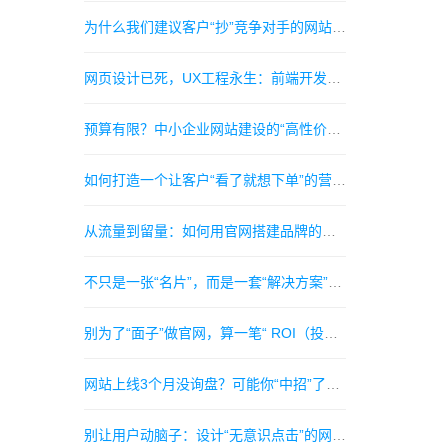
为什么我们建议客户“抄”竞争对手的网站？此“抄”非彼“抄”
网页设计已死，UX工程永生：前端开发者的下一个10年在哪里？
预算有限？中小企业网站建设的“高性价比”实操指南
如何打造一个让客户“看了就想下单”的营销型网站？
从流量到留量：如何用官网搭建品牌的自主权护城河？
不只是一张“名片”，而是一套“解决方案”：挖掘官网的长期主义价值
别为了“面子”做官网，算一笔“ ROI（投资回报率）”的明白账
网站上线3个月没询盘？可能你“中招”了这3个隐蔽的“赶客”设计
别让用户动脑子：设计“无意识点击”的网站导航是种什么体验？