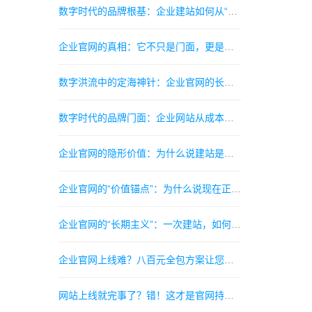
数字时代的品牌根基：企业建站如何从“标配”走向“战略投资”指南
企业官网的真相：它不只是门面，更是你24小时跑业务的超级销售指南
数字洪流中的定海神针：企业官网的长期主义指南
数字时代的品牌门面：企业网站从成本中心到价值引擎的蜕变指南
企业官网的隐形价值：为什么说建站是企业数字化转型的第一张名片指南
企业官网的“价值锚点”：为什么说现在正是建站的最佳时机指南
企业官网的“长期主义”：一次建站，如何成为品牌持续增值的数字资产指南
企业官网上线难？八百元全包方案让您当天抢占市场先机指南
网站上线就完事了？错！这才是官网持续产生询盘的真正开始