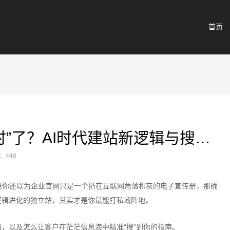
首页
2026企业官网真“过时”了？AI时代建站新逻辑与搜索收录指南
：448
果你还以为企业官网只是一个扔在互联网角落积灰的电子宣传册，那确
逻辑进化的独立站，其实才是你最能打私域阵地。
，以及怎么让客户在茫茫信息海中精准“搜”到你的指南。