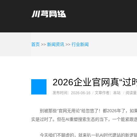
首页
>>
新闻资讯
>>
行业新闻
发布时间：2026-06-16
文章作者：本站
阅读量
别被那些“官网无用论”给忽悠了！都2026年了，如
实是过时了。但在AI重塑搜索生态的当下，一个能紧跟
今天咱们不聊虚的，就来扒一扒AI时代建站的新逻辑