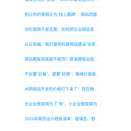
别让你的官网沦为“线上墓碑”：网站改版如何直接提升27%的客户询盘率
你的官网不是花瓶：如何把企业网站变成“24小时不睡觉的金牌销售”？
从云到端，我们提供的是网站建设“全家桶”解决方案
网站模板到底能不能改？原来模板站就是现成的定制站！
不仅要“好看”，更要“好撩”：情绪价值驱动的网页设计新趋势
AI把网站开发的价格打下来了！现在做个官网只要一顿火锅钱？
大企业做官网为了“有”，小企业做官网为了“活”——你呢？
2026年网页设计趋势清单：玻璃态、野蛮主义和超个性插画