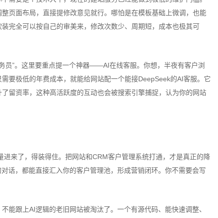
调整页面布局，直接提修改意见就行。哪怕是在模板基础上微调，也能
软装完全可以按自己的审美来，修改次数少、周期短，成本也极其可
员”。这里要重点提一个神器——AI在线客服。你想，半夜有客户浏
要极低的年费成本，就能给网站配一个能接DeepSeek的AI客服。它
升了留资率，这种高活跃度的互动也会被搜索引擎捕捉，认为你的网站
量进来了，得装得住。把网站和CRM客户管理系统打通，才是真正的降
的对话，都能直接汇入你的客户管理池，形成营销闭环。你不需要会写
能跟上AI逻辑的老旧网站被淘汰了。一个有源代码、能快速调整、