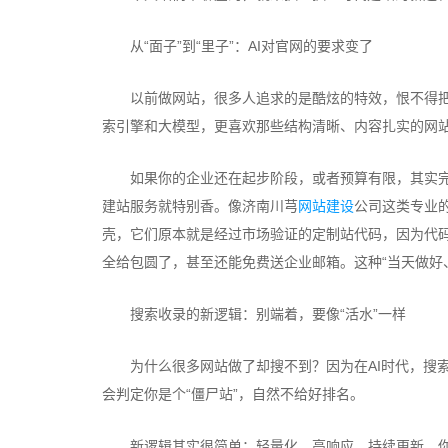
从“面子”到“里子”：AI对官网的要求变了
以前做网站，很多人追求的是酷炫的特效，恨不得把看家
索引擎和大模型，更喜欢那些结构清晰、内容扎实的网站
如果你的企业还在起步阶段，或者预算有限，其实完
建站服务就特别香。像济南川芎
网站建设
公司这类专业
壳，它们原本就是经过市场验证的定制站代码，因为代
全给包圆了，甚至还能免费送企业邮箱。这种“当天做好
搜索收录的新逻辑：别端着，要像“活水”一样
为什么很多网站做了却搜不到？因为在AI时代，搜索引
会判定你是个“僵尸站”，自然不给好排名。
新逻辑其实很简单：轻量化、高响应、持续更新。你