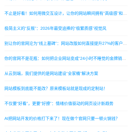
不止是好看！如何用微交互设计，让你的网站瞬间拥有“高级感”和“灵魂”
极简主义的“反叛”：2026年最受追捧的“极繁质感”视觉风
别让你的官网沦为“线上墓碑”：网站改版如何直接提升27%的客户询盘率
你的官网不是花瓶：如何把企业网站变成“24小时不睡觉的金牌销售”？
从云到端，我们提供的是网站建设“全家桶”解决方案
网站模板到底能不能改？原来模板站就是现成的定制站！
不仅要“好看”，更要“好撩”：情绪价值驱动的网页设计新趋势
AI把网站开发的价格打下来了！现在做个官网只要一顿火锅钱？