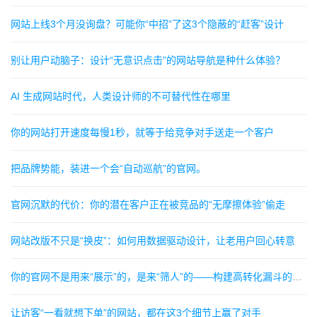
网站上线3个月没询盘？可能你“中招”了这3个隐蔽的“赶客”设计
别让用户动脑子：设计“无意识点击”的网站导航是种什么体验？
AI 生成网站时代，人类设计师的不可替代性在哪里
你的网站打开速度每慢1秒，就等于给竞争对手送走一个客户
把品牌势能，装进一个会“自动巡航”的官网。
官网沉默的代价：你的潜在客户正在被竞品的“无摩擦体验”偷走
网站改版不只是“换皮”：如何用数据驱动设计，让老用户回心转意
你的官网不是用来“展示”的，是来“筛人”的——构建高转化漏斗的3个暗黑细节
让访客“一看就想下单”的网站，都在这3个细节上赢了对手