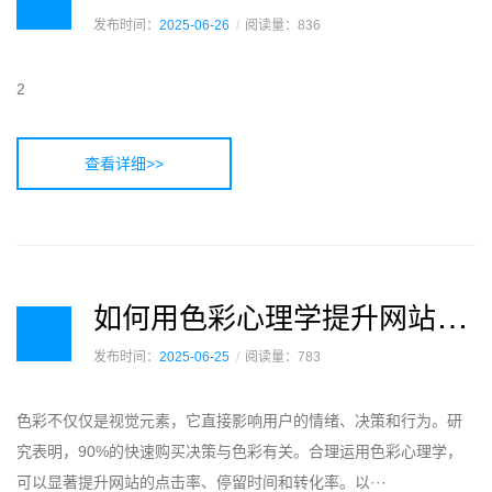
发布时间：
2025-06-26
阅读量：836
2
查看详细>>
如
何用色彩心理学提升网站转化率？
发布时间：
2025-06-25
阅读量：783
色彩不仅仅是视觉元素，它直接影响用户的情绪、决策和行为。研
究表明，90%的快速购买决策与色彩有关。合理运用色彩心理学，
可以显著提升网站的点击率、停留时间和转化率。以···